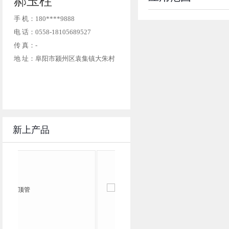
郝玉柱
手 机：180****9888
电 话：0558-18105689527
传 真：-
地 址：阜阳市颍州区袁集镇大朱村
新上产品