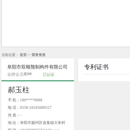
当前位置：
首页
>>
荣誉资质
专利证书
阜阳市双顺预制构件有限公司
第
3
年
金牌会员
已认证
郝玉柱
手 机：180****9888
电 话：0558-18105689527
传 真：-
地 址：阜阳市颍州区袁集镇大朱村